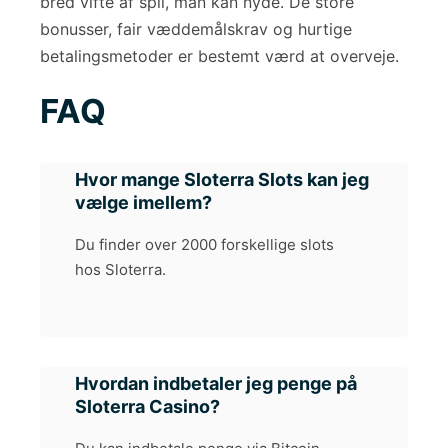
bred vifte af spil, man kan nyde. De store
bonusser, fair væddemålskrav og hurtige
betalingsmetoder er bestemt værd at overveje.
FAQ
Hvor mange Sloterra Slots kan jeg
vælge imellem?
Du finder over 2000 forskellige slots
hos Sloterra.
Hvordan indbetaler jeg penge på
Sloterra Casino?