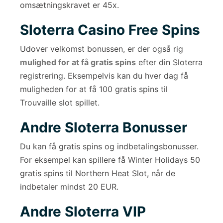
omsætningskravet er 45x.
Sloterra Casino Free Spins
Udover velkomst bonussen, er der også rig
mulighed for at få gratis spins
efter din Sloterra
registrering. Eksempelvis kan du hver dag få
muligheden for at få 100 gratis spins til
Trouvaille slot spillet.
Andre Sloterra Bonusser
Du kan få gratis spins og indbetalingsbonusser.
For eksempel kan spillere få Winter Holidays 50
gratis spins til Northern Heat Slot, når de
indbetaler mindst 20 EUR.
Andre Sloterra VIP