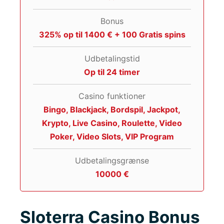
Bonus
325% op til 1400 € + 100 Gratis spins
Udbetalingstid
Op til 24 timer
Casino funktioner
Bingo, Blackjack, Bordspil, Jackpot,
Krypto, Live Casino, Roulette, Video
Poker, Video Slots, VIP Program
Udbetalingsgrænse
10000 €
Sloterra Casino Bonus