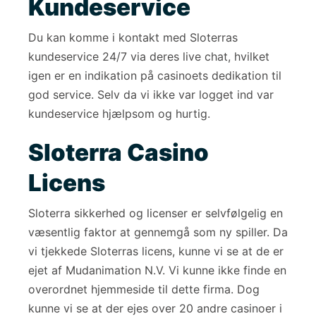
Kundeservice
Du kan komme i kontakt med Sloterras
kundeservice 24/7 via deres live chat, hvilket
igen er en indikation på casinoets dedikation til
god service. Selv da vi ikke var logget ind var
kundeservice hjælpsom og hurtig.
Sloterra Casino
Licens
Sloterra sikkerhed og licenser er selvfølgelig en
væsentlig faktor at gennemgå som ny spiller. Da
vi tjekkede Sloterras licens, kunne vi se at de er
ejet af Mudanimation N.V. Vi kunne ikke finde en
overordnet hjemmeside til dette firma. Dog
kunne vi se at der ejes over 20 andre casinoer i