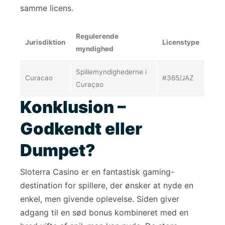
samme licens.
Regulerende
Jurisdiktion
Licenstype
myndighed
Spillemyndighederne i
Curacao
#365/JAZ
Curaçao
Konklusion –
Godkendt eller
Dumpet?
Sloterra Casino er en fantastisk gaming-
destination for spillere, der ønsker at nyde en
enkel, men givende oplevelse. Siden giver
adgang til en sød bonus kombineret med en