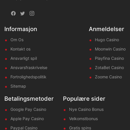
Informasjon
Anmeldelser
Om Os
Hugo Casino
Kontakt os
Moonwin Casino
Ansvarligt spil
Playfina Casino
Ansvarsfraskrivelse
ZotaBet Casino
Fortrolighedspolitik
Zoome Casino
Sitemap
Betalingsmetoder
Populære sider
Google Pay Casino
Nye Casino Bonus
Apple Pay Casino
Velkomstbonus
Paypal Casino
Gratis spins