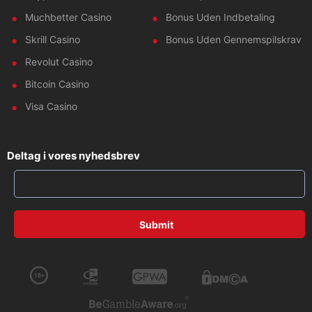
Muchbetter Casino
Bonus Uden Indbetaling
Skrill Casino
Bonus Uden Gennemspilskrav
Revolut Casino
Bitcoin Casino
Visa Casino
Deltag i vores nyhedsbrev