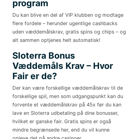
program
Du kan blive en del af VIP klubben og modtage
flere fordele – herunder ugentlige cashbacks
uden væddemålskrav, gratis spins og chips – og
alt sammen optjenes helt automatisk!
Sloterra Bonus
Væddemåls Krav – Hvor
Fair er de?
Der kan være forskellige væddemålskrav til de
forskellige spil, men som udgangspunkt kan du
forvente et væddemålskrav på 45x før du kan
lave en Sloterra udbetaling på dine bonusser,
hvilket er ganske fair. Gratis spins er også
mindre begrænsede her, end du vil kunne
opleve det på andre casinoer.