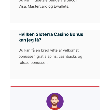
Du kan indbetale penge via Bitcoin,
Visa, Mastercard og Ewallets.
Hvilken Sloterra Casino Bonus
kan jeg få?
Du kan få en bred vifte af velkomst
bonusser, gratis spins, cashbacks og
reload bonusser.