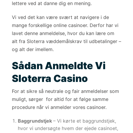
lettere ved at danne dig en mening.
Vi ved det kan være svært at navigere i de
mange forskellige online casinoer. Derfor har vi
lavet denne anmeldelse, hvor du kan lære om
alt fra Sloterra væddemålskrav til udbetalinger –
og alt der imellem.
Sådan Anmeldte Vi
Sloterra Casino
For at sikre så neutrale og fair anmeldelser som
muligt, sørger for altid for at følge samme
procedure når vi anmelder vores casinoer.
Baggrundstjek
– Vi kørte et baggrundstjek,
hvor vi undersøgte hvem der ejede casinoet,