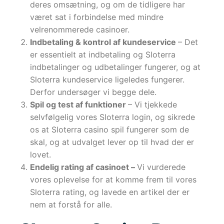
deres omsætning, og om de tidligere har
været sat i forbindelse med mindre
velrenommerede casinoer.
Indbetaling & kontrol af kundeservice
– Det
er essentielt at indbetaling og Sloterra
indbetalinger og udbetalinger fungerer, og at
Sloterra kundeservice ligeledes fungerer.
Derfor undersøger vi begge dele.
Spil og test af funktioner
– Vi tjekkede
selvfølgelig vores Sloterra login, og sikrede
os at Sloterra casino spil fungerer som de
skal, og at udvalget lever op til hvad der er
lovet.
Endelig rating af casinoet –
Vi vurderede
vores oplevelse for at komme frem til vores
Sloterra rating, og lavede en artikel der er
nem at forstå for alle.