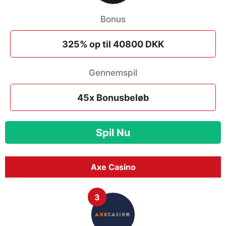
Bonus
325% op til 40800 DKK
Gennemspil
45x Bonusbeløb
Spil Nu
Axe Casino
3