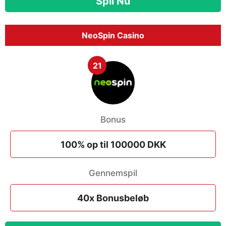
Spil Nu
NeoSpin Casino
21
Bonus
100% op til 100000 DKK
Gennemspil
40x Bonusbeløb