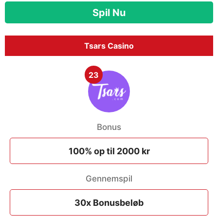
Spil Nu
Tsars Casino
23
Bonus
100% op til 2000 kr
Gennemspil
30x Bonusbeløb