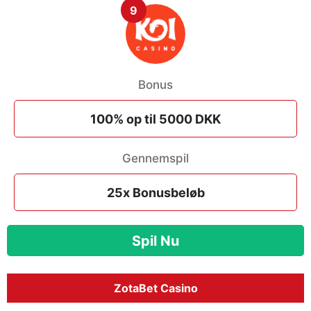
9
Bonus
100% op til 5000 DKK
Gennemspil
25x Bonusbeløb
Spil Nu
ZotaBet Casino