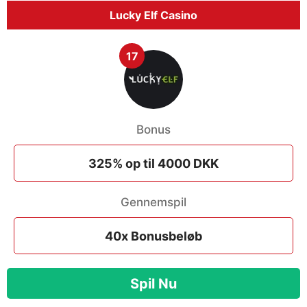
Lucky Elf Casino
17
Bonus
325% op til 4000 DKK
Gennemspil
40x Bonusbeløb
Spil Nu