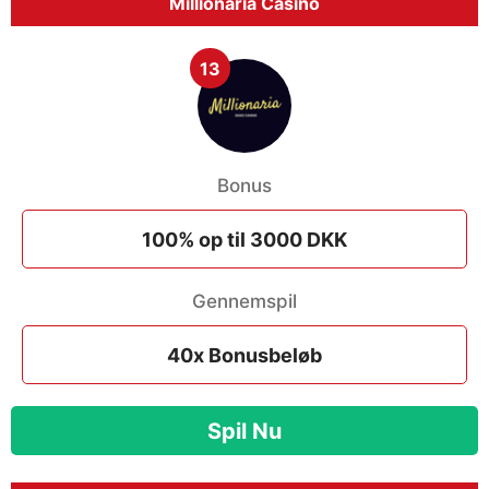
Millionaria Casino
13
Bonus
100% op til 3000 DKK
Gennemspil
40x Bonusbeløb
Spil Nu