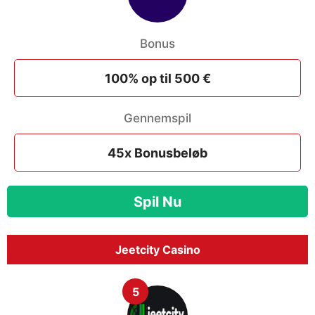
Bonus
100% op til 500 €
Gennemspil
45x Bonusbeløb
Spil Nu
Jeetcity Casino
5