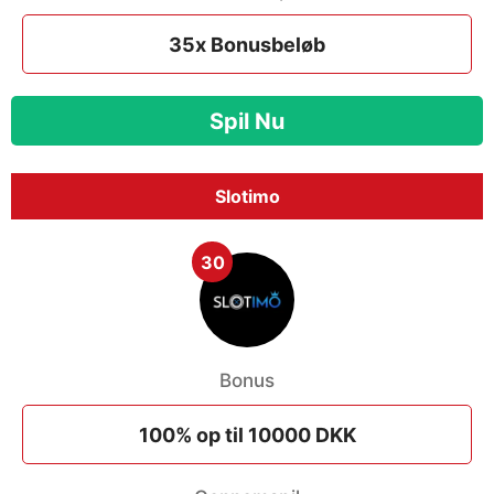
35x Bonusbeløb
Spil Nu
Slotimo
30
Bonus
100% op til 10000 DKK