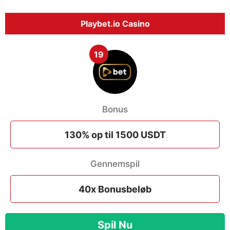
Playbet.io Casino
19
Bonus
130% op til 1500 USDT
Gennemspil
40x Bonusbeløb
Spil Nu