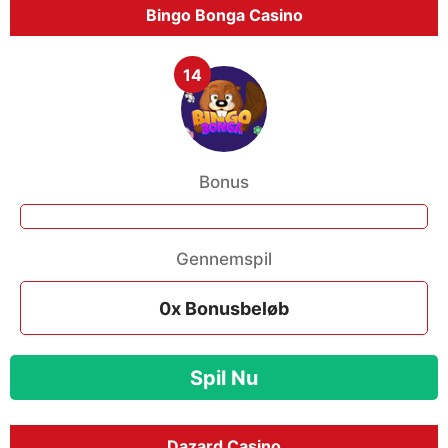
Bingo Bonga Casino
14
Bonus
Gennemspil
0x Bonusbeløb
Spil Nu
Dazard Casino