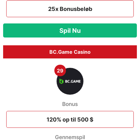
25x Bonusbeløb
Spil Nu
BC.Game Casino
29
Bonus
120% op til 500 $
Gennemspil