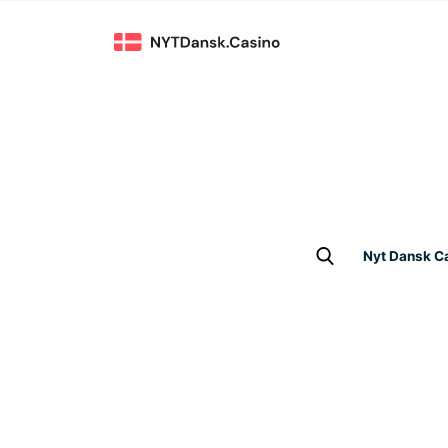
Nyt Dansk C