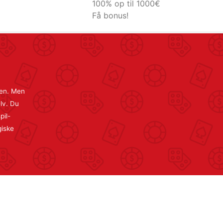
100%
op til
1000€
Få bonus!
den. Men
lv. Du
pil-
giske