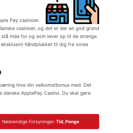
pple Pay casinoer.
 danske casinoer, og det er der en god grund
 stå inde for og som lever op til de strenge
e eksklusivt håndplukket til dig fra vores
o
mbæring hive din velkomstbonus med. Det
ye danske ApplePay Casino. Du skal gøre
Nødvendige Forsyninger:
Tid, Penge