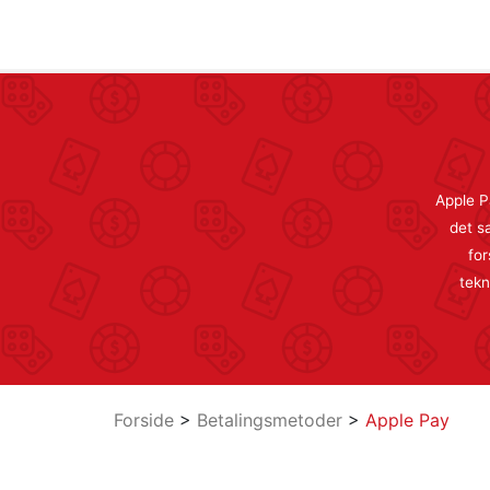
Apple P
det s
for
tekn
Forside
>
Betalingsmetoder
>
Apple Pay