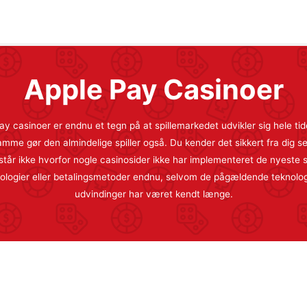
Apple Pay Casinoer
ay casinoer er endnu et tegn på at spillemarkedet udvikler sig hele ti
amme gør den almindelige spiller også. Du kender det sikkert fra dig se
står ikke hvorfor nogle casinosider ikke har implementeret de nyeste s
ologier eller betalingsmetoder endnu, selvom de pågældende teknolo
udvindinger har været kendt længe.