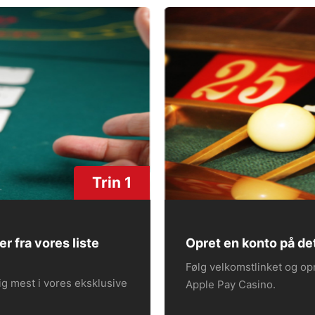
Trin 1
r fra vores liste
Opret en konto på d
Følg velkomstlinket og op
dig mest i vores eksklusive
Apple Pay Casino.