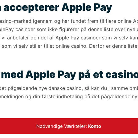
 accepterer Apple Pay
asino-marked igennem og har fundet frem til flere online A
plePay casinoer som ikke figurerer på denne liste over nye
r, vi anbefaler den del af Apple Pay casinoer som vi selv kan
som vi selv stiller til et online casino. Derfor er denne list
 med Apple Pay på et casin
er det pågældende nye danske casino, så kan du i samme o
lmeldingen og din første indbetaling på det pågældende n
Nødvendige Værktøjer:
Konto