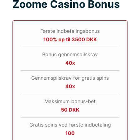
Zoome Casino Bonus
Første indbetalingsbonus
100% op til 3500 DKK
Bonus gennemspilskrav
40x
Gennemspilskrav for gratis spins
40x
Maksimum bonus-bet
50 DKK
Gratis spins ved første indbetaling
100