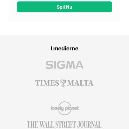
Spil Nu
I medierne