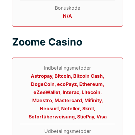
Bonuskode
N/A
Zoome Casino
Indbetalingsmetoder
Astropay, Bitcoin, Bitcoin Cash,
DogeCoin, ecoPayz, Ethereum,
eZeeWallet, Interac, Litecoin,
Maestro, Mastercard, Mifinity,
Neosurf, Neteller, Skrill,
Sofortüberweisung, SticPay, Visa
Udbetalingsmetoder