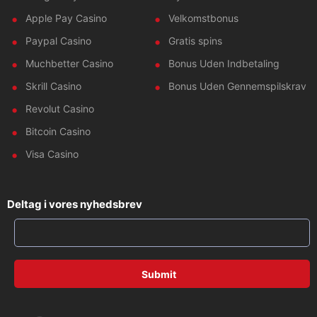
Apple Pay Casino
Velkomstbonus
Paypal Casino
Gratis spins
Muchbetter Casino
Bonus Uden Indbetaling
Skrill Casino
Bonus Uden Gennemspilskrav
Revolut Casino
Bitcoin Casino
Visa Casino
Deltag i vores nyhedsbrev