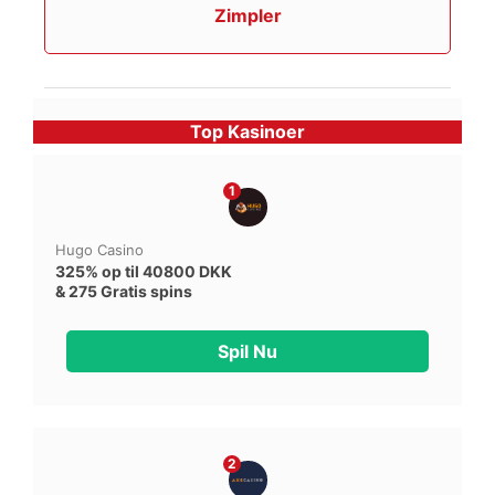
Zimpler
Top Kasinoer
1
Hugo Casino
325% op til 40800 DKK
& 275 Gratis spins
Spil Nu
2