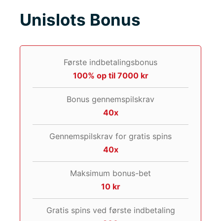
Unislots Bonus
Første indbetalingsbonus
100% op til 7000 kr
Bonus gennemspilskrav
40x
Gennemspilskrav for gratis spins
40x
Maksimum bonus-bet
10 kr
Gratis spins ved første indbetaling