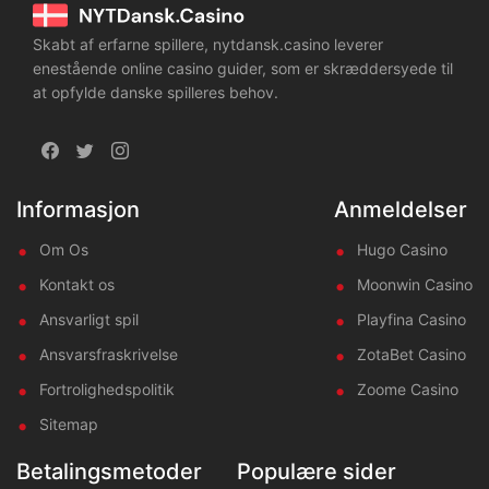
Skabt af erfarne spillere, nytdansk.casino leverer
enestående online casino guider, som er skræddersyede til
at opfylde danske spilleres behov.
Informasjon
Anmeldelser
Om Os
Hugo Casino
Kontakt os
Moonwin Casino
Ansvarligt spil
Playfina Casino
Ansvarsfraskrivelse
ZotaBet Casino
Fortrolighedspolitik
Zoome Casino
Sitemap
Betalingsmetoder
Populære sider