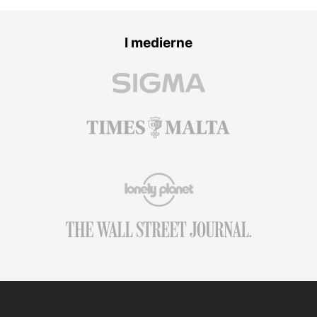
I medierne