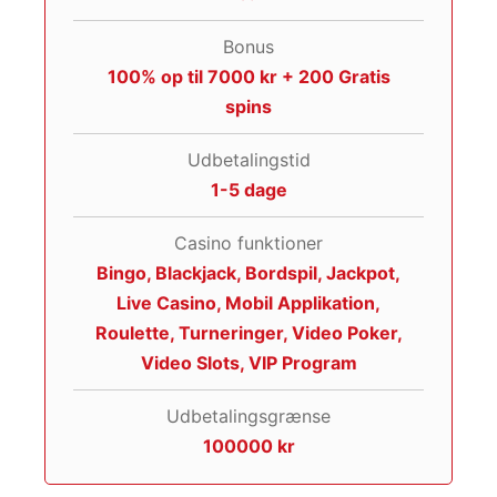
Bonus
100% op til 7000 kr + 200 Gratis
spins
Udbetalingstid
1-5 dage
Casino funktioner
Bingo, Blackjack, Bordspil, Jackpot,
Live Casino, Mobil Applikation,
Roulette, Turneringer, Video Poker,
Video Slots, VIP Program
Udbetalingsgrænse
100000 kr