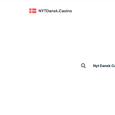
Nyt Dansk C