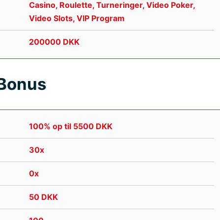
Casino, Roulette, Turneringer, Video Poker,
Video Slots, VIP Program
200000 DKK
Bonus
100% op til 5500 DKK
30x
0x
50 DKK