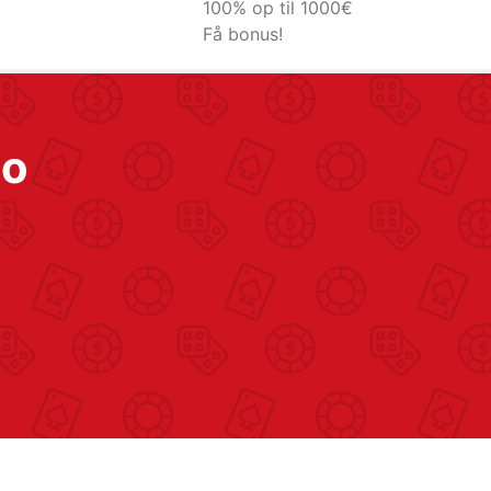
100%
op til
1000€
Få bonus!
no