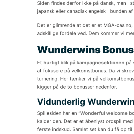
Siden findes derfor ikke på dansk, men i st
japansk eller canadisk engelsk i bunden af
Det er glimrende at det er et MGA-casino,
adskillige fordele ved. Dem kommer vi mer
Wunderwins Bonus
Et
hurtigt blik på kampagnesektionen
på s
at fokusere på velkomstbonus. Da vi skrev
turnering. Her tænker vi på velkomstbonu
kigger på de to bonusser nedenfor.
Vidunderlig
Wunderwin
Spillesiden har en “
Wonderful welcome b
kalder den. Det er et åbenlyst ordspil med
første indskud. Samlet set kan du få op ti