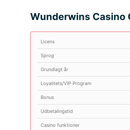
Wunderwins Casino C
Licens
Sprog
Grundlagt år
Loyalitets/VIP Program
Bonus
Udbetalingstid
Casino funktioner